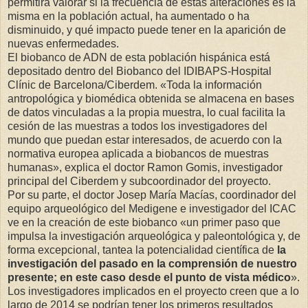
permitirá valorar si la frecuencia de estas alteraciones es la
misma en la población actual, ha aumentado o ha
disminuido, y qué impacto puede tener en la aparición de
nuevas enfermedades.
El biobanco de ADN de esta población hispánica está
depositado dentro del Biobanco del IDIBAPS-Hospital
Clínic de Barcelona/Ciberdem. «Toda la información
antropológica y biomédica obtenida se almacena en bases
de datos vinculadas a la propia muestra, lo cual facilita la
cesión de las muestras a todos los investigadores del
mundo que puedan estar interesados, de acuerdo con la
normativa europea aplicada a biobancos de muestras
humanas», explica el doctor Ramon Gomis, investigador
principal deI Ciberdem y subcoordinador del proyecto.
Por su parte, el doctor Josep María Macías, coordinador del
equipo arqueológico del Medigene e investigador del ICAC
ve en la creación de este biobanco «un primer paso que
impulsa la investigación arqueológica y paleontológica y, de
forma excepcional, tantea la potencialidad científica de
la
investigación del pasado en la comprensión de nuestro
presente; en este caso desde el punto de vista médico
».
Los investigadores implicados en el proyecto creen que a lo
largo de 2014 se podrían tener los primeros resultados