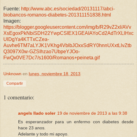
Fuente:
http://www.abc.es/sociedad/20131117/abci-
biobancos-romanos-diabetes-201311151838.html
Imagen:
https://blogger.googleusercontent.com/img/b/R29vZ2xl/AVv
XsEgoxPkNbiSDH22YwpCSIEX1GEAIAYoCd2AdTrXLlHxc
UlDgYa4KTTxCZea-
Auvhe6TM7aLYJK1VKhg4VblbJOxxSdRY0hnnUXxtLlvZtb
Q3097X0w-GZSIhzao7UbpeYJOo-
FwQx0VE7Dc7/s1600/Romanos+peineta.gif
Unknown
en
lunes, noviembre 18, 2013
Compartir
1 comentario:
angels llado soler
19 de noviembre de 2013 a las 9:38
Es esperanzador para un enfermo con diabetes desde
hace 23 anos.
Adelante y todo mi apoyo.