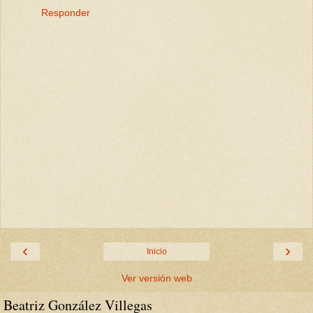
Responder
‹
›
Inicio
Ver versión web
Beatriz González Villegas